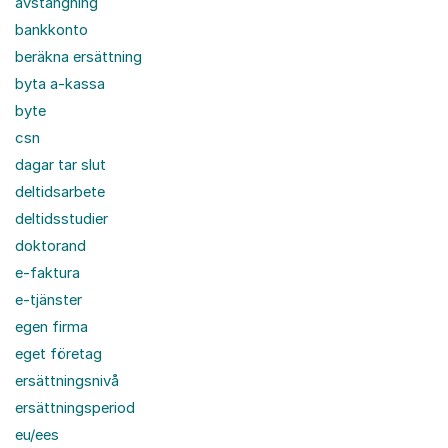
avstängning
bankkonto
beräkna ersättning
byta a-kassa
byte
csn
dagar tar slut
deltidsarbete
deltidsstudier
doktorand
e-faktura
e-tjänster
egen firma
eget företag
ersättningsnivå
ersättningsperiod
eu/ees