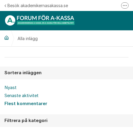
Hoppa till innehåll
Besök akademikernasakassa.se
Fler
08-412 33 00
Mitt medlemskap
Alla inlägg
Följ oss på Linkedin
Följ oss på Instagram
Alla inlägg
Sortera inläggen
Nyast
Senaste aktivitet
Flest kommentarer
Filtrera på kategori