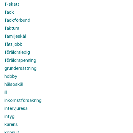
f-skatt
fack
fackförbund
faktura
familjeskäl
fått jobb
föräldraledig
föräldrapenning
grundersättning
hobby
hälsoskäl
ill
inkomstförsäkring
intervjuresa
intyg
karens
konsult