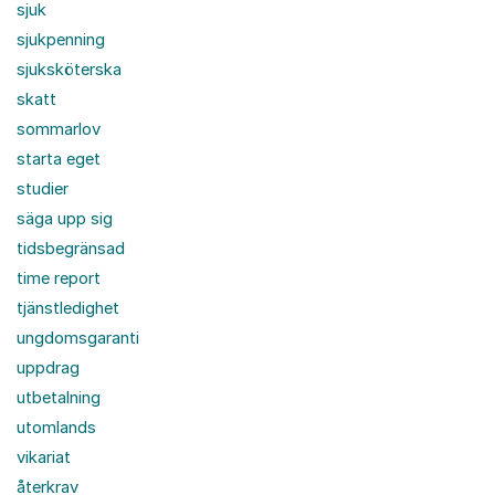
sjuk
sjukpenning
sjuksköterska
skatt
sommarlov
starta eget
studier
säga upp sig
tidsbegränsad
time report
tjänstledighet
ungdomsgaranti
uppdrag
utbetalning
utomlands
vikariat
återkrav