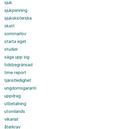
sjuk
sjukpenning
sjuksköterska
skatt
sommarlov
starta eget
studier
säga upp sig
tidsbegränsad
time report
tjänstledighet
ungdomsgaranti
uppdrag
utbetalning
utomlands
vikariat
återkrav