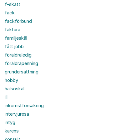
f-skatt
fack
fackförbund
faktura
familjeskäl
fått jobb
föräldraledig
föräldrapenning
grundersättning
hobby
hälsoskäl
ill
inkomstförsäkring
intervjuresa
intyg
karens
konsult