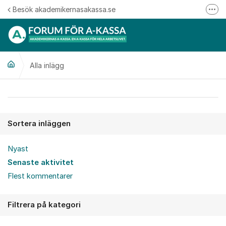
Hoppa till innehåll
Besök akademikernasakassa.se
Fler
08-412 33 00
Mitt medlemskap
Alla inlägg
Följ oss på Linkedin
Följ oss på Instagram
Alla inlägg
Sortera inläggen
Nyast
Senaste aktivitet
Flest kommentarer
Filtrera på kategori