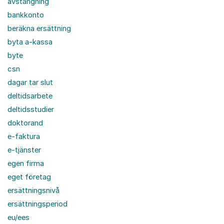
avstängning
bankkonto
beräkna ersättning
byta a-kassa
byte
csn
dagar tar slut
deltidsarbete
deltidsstudier
doktorand
e-faktura
e-tjänster
egen firma
eget företag
ersättningsnivå
ersättningsperiod
eu/ees