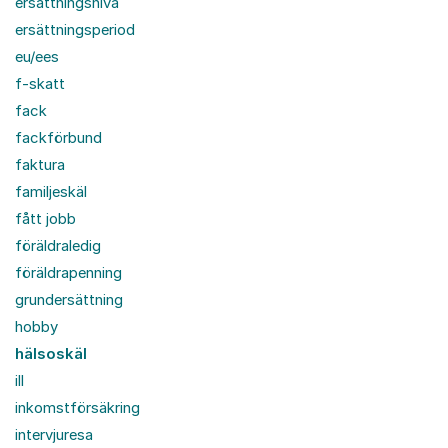
ersättningsnivå
ersättningsperiod
eu/ees
f-skatt
fack
fackförbund
faktura
familjeskäl
fått jobb
föräldraledig
föräldrapenning
grundersättning
hobby
hälsoskäl
ill
inkomstförsäkring
intervjuresa