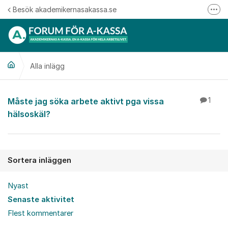
Hoppa till innehåll
Besök akademikernasakassa.se
Fler
08-412 33 00
Mitt medlemskap
Alla inlägg
Följ oss på Linkedin
Följ oss på Instagram
Alla inlägg
Måste jag söka arbete aktivt pga vissa
1
hälsoskäl?
Sortera inläggen
Nyast
Senaste aktivitet
Flest kommentarer