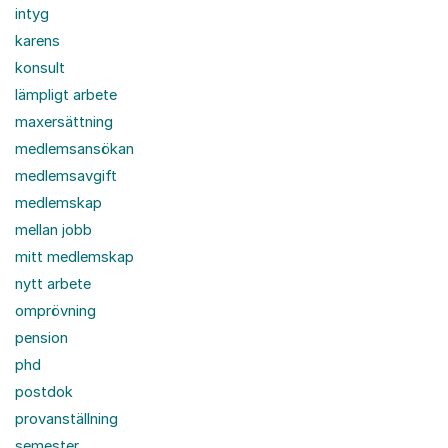
intyg
karens
konsult
lämpligt arbete
maxersättning
medlemsansökan
medlemsavgift
medlemskap
mellan jobb
mitt medlemskap
nytt arbete
omprövning
pension
phd
postdok
provanställning
semester