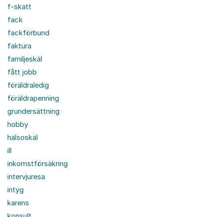
f-skatt
fack
fackförbund
faktura
familjeskäl
fått jobb
föräldraledig
föräldrapenning
grundersättning
hobby
hälsoskäl
ill
inkomstförsäkring
intervjuresa
intyg
karens
konsult