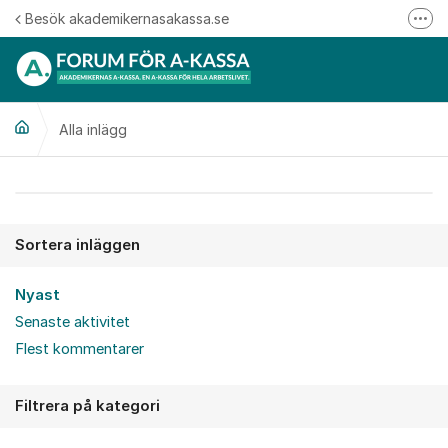
Hoppa till innehåll
Besök akademikernasakassa.se
Fler
08-412 33 00
Mitt medlemskap
Alla inlägg
Följ oss på Linkedin
Följ oss på Instagram
Alla inlägg
Sortera inläggen
Nyast
Senaste aktivitet
Flest kommentarer
Filtrera på kategori