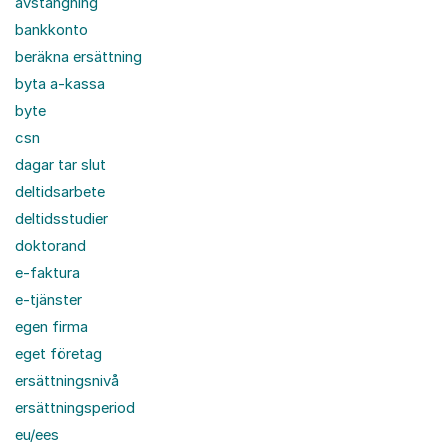
avstängning
bankkonto
beräkna ersättning
byta a-kassa
byte
csn
dagar tar slut
deltidsarbete
deltidsstudier
doktorand
e-faktura
e-tjänster
egen firma
eget företag
ersättningsnivå
ersättningsperiod
eu/ees