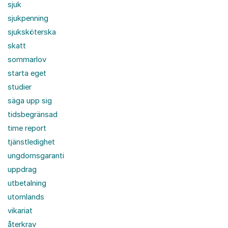
sjuk
sjukpenning
sjuksköterska
skatt
sommarlov
starta eget
studier
säga upp sig
tidsbegränsad
time report
tjänstledighet
ungdomsgaranti
uppdrag
utbetalning
utomlands
vikariat
återkrav