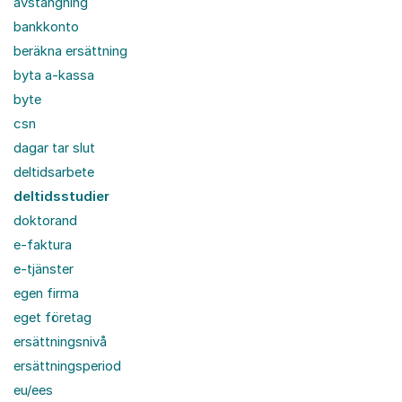
avstängning
bankkonto
beräkna ersättning
byta a-kassa
byte
csn
dagar tar slut
deltidsarbete
deltidsstudier
doktorand
e-faktura
e-tjänster
egen firma
eget företag
ersättningsnivå
ersättningsperiod
eu/ees