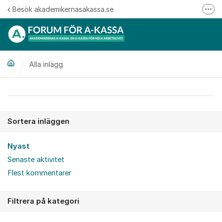
Hoppa till innehåll
Besök akademikernasakassa.se
Fler
08-412 33 00
Mitt medlemskap
Alla inlägg
Följ oss på Linkedin
Följ oss på Instagram
Alla inlägg
Sortera inläggen
Nyast
Senaste aktivitet
Flest kommentarer
Filtrera på kategori