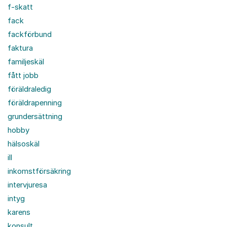
f-skatt
fack
fackförbund
faktura
familjeskäl
fått jobb
föräldraledig
föräldrapenning
grundersättning
hobby
hälsoskäl
ill
inkomstförsäkring
intervjuresa
intyg
karens
konsult