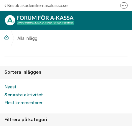
Hoppa till innehåll
Besök akademikernasakassa.se
Fler
08-412 33 00
Mitt medlemskap
Alla inlägg
Följ oss på Linkedin
Följ oss på Instagram
Alla inlägg
Sortera inläggen
Nyast
Senaste aktivitet
Flest kommentarer
Filtrera på kategori