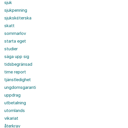
sjuk
sjukpenning
sjuksköterska
skatt
sommarlov
starta eget
studier
säga upp sig
tidsbegränsad
time report
tjänstledighet
ungdomsgaranti
uppdrag
utbetalning
utomlands
vikariat
återkrav