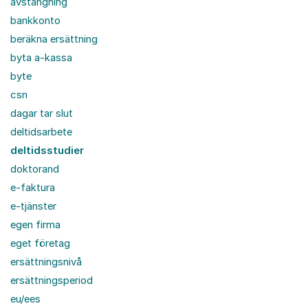
avstängning
bankkonto
beräkna ersättning
byta a-kassa
byte
csn
dagar tar slut
deltidsarbete
deltidsstudier
doktorand
e-faktura
e-tjänster
egen firma
eget företag
ersättningsnivå
ersättningsperiod
eu/ees