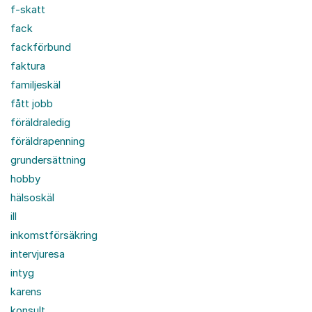
f-skatt
fack
fackförbund
faktura
familjeskäl
fått jobb
föräldraledig
föräldrapenning
grundersättning
hobby
hälsoskäl
ill
inkomstförsäkring
intervjuresa
intyg
karens
konsult