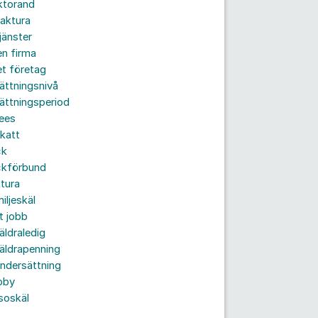
ktorand
aktura
jänster
n firma
t företag
ättningsnivå
ättningsperiod
ees
katt
ck
ckförbund
tura
iljeskäl
t jobb
äldraledig
äldrapenning
ndersättning
bby
soskäl