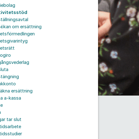
iebolag
tivitetsstöd
tällningsavtal
sökan om ersättning
betsförmedlingen
etsgivarintyg
etsrätt
ogiro
gångsvederlag
luta
stängning
nkkonto
äkna ersättning
ta a-kassa
te
n
ar tar slut
tidsarbete
tidsstudier