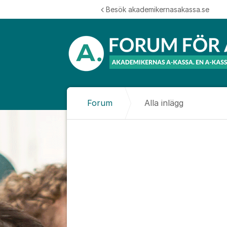
Hoppa till innehåll
Besök akademikernasakassa.se
Forum
Alla inlägg
Alla inlägg