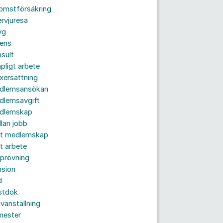
komstförsäkring
ervjuresa
yg
rens
sult
pligt arbete
xersättning
dlemsansökan
dlemsavgift
dlemskap
lan jobb
tt medlemskap
t arbete
prövning
nsion
d
stdok
vanställning
mester