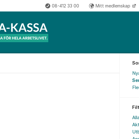
08-412 33 00
Mitt medlemskap
So
Ny
Se
Fl
Fil
All
Akt
Utb