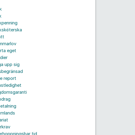
k
k
kpenning
ksköterska
tt
mmarlov
rta eget
dier
a upp sig
dsbegränsad
e report
nstledighet
gdomsgaranti
pdrag
etalning
omlands
ariat
rkrav
rhoppningsbar tid