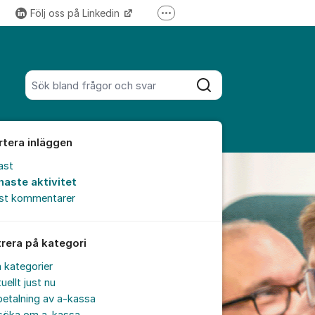
Följ oss på Linkedin
Fler supportlänkar
Följ oss på Instagram
Sök bland alla inlägg
Sök
rtera inläggen
ast
naste aktivitet
est kommentarer
trera på kategori
a kategorier
uellt just nu
etalning av a-kassa