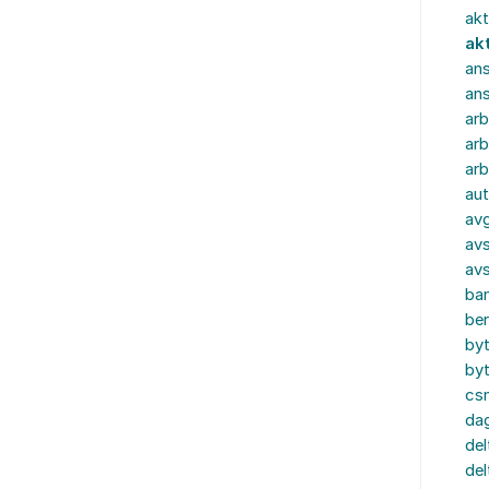
akt
ak
ans
an
ar
arb
arb
aut
av
avs
av
ba
ber
by
by
cs
dag
del
del