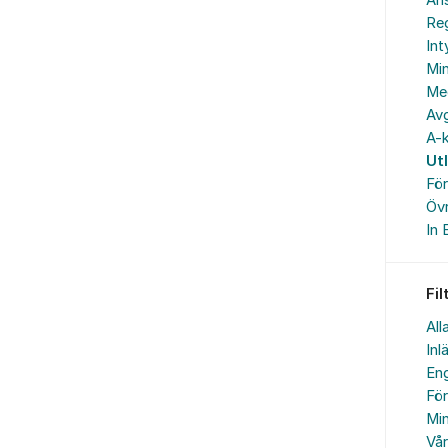
An
Reg
In
Min
Me
Avg
A-k
Ut
Fö
Övr
In 
Fil
All
Inl
Eng
Fö
Min
Vå