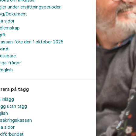
söka om a-kassa
ler under ersättningsperioden
tyg/Dokument
a sidor
dlemskap
ift
assan före den 1 oktober 2025
land
retagare
iga frågor
English
trera på tagg
a inlägg
ägg utan tagg
lish
rsäkringskassan
a sidor
rdförbundet