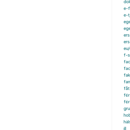
do
e-f
e-t
ege
ege
ers
ers
eu/
f-s
fa
fa
fak
fam
fåt
för
för
gru
ho
häl
ill