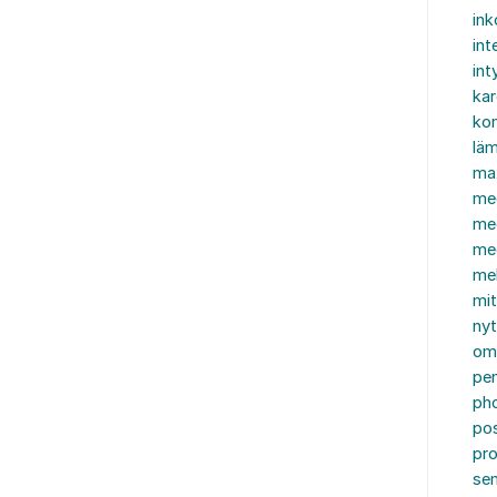
in
int
int
ka
kon
läm
ma
me
me
me
mel
mi
nyt
om
pe
ph
po
pro
se