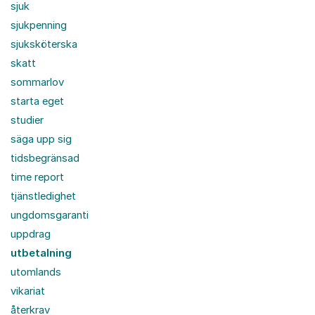
sjuk
sjukpenning
sjuksköterska
skatt
sommarlov
starta eget
studier
säga upp sig
tidsbegränsad
time report
tjänstledighet
ungdomsgaranti
uppdrag
utbetalning
utomlands
vikariat
återkrav