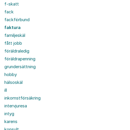
f-skatt
fack
fackförbund
faktura
familjeskäl
fått jobb
föräldraledig
föräldrapenning
grundersättning
hobby
hälsoskäl
ill
inkomstförsäkring
intervjuresa
intyg
karens
konsult