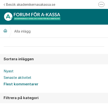
Hoppa till innehåll
Besök akademikernasakassa.se
Fler
08-412 33 00
Mitt medlemskap
Alla inlägg
Följ oss på Linkedin
Följ oss på Instagram
Alla inlägg
Sortera inläggen
Nyast
Senaste aktivitet
Flest kommentarer
Filtrera på kategori