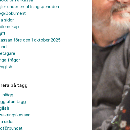
söka om a-kassa
ler under ersättningsperioden
tyg/Dokument
a sidor
dlemskap
ift
assan före den 1 oktober 2025
land
retagare
iga frågor
English
trera på tagg
a inlägg
ägg utan tagg
glish
rsäkringskassan
a sidor
rdförbundet