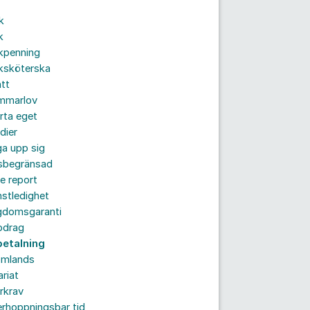
k
k
kpenning
ksköterska
tt
mmarlov
rta eget
dier
a upp sig
dsbegränsad
e report
nstledighet
gdomsgaranti
pdrag
betalning
omlands
ariat
rkrav
rhoppningsbar tid