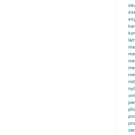
in
int
int
ka
kon
läm
ma
me
me
me
mel
mi
nyt
om
pe
ph
po
pro
se