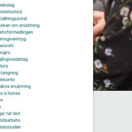
iebolag
ivitetsstöd
tällningsavtal
sökan om ersättning
betsförmedlingen
etsgivarintyg
etsrätt
ogiro
gångsvederlag
luta
stängning
nkkonto
äkna ersättning
ta a-kassa
te
n
ar tar slut
tidsarbete
tidsstudier