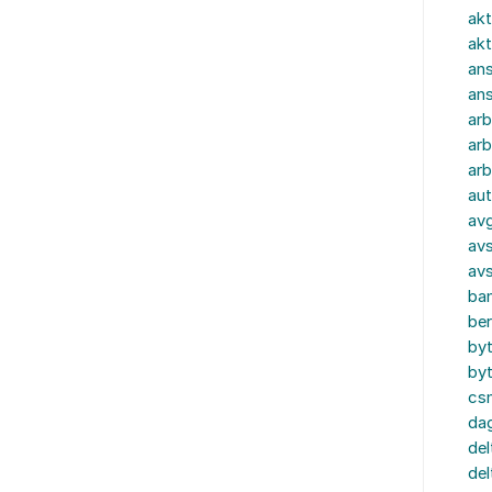
akt
akt
ans
an
ar
arb
arb
aut
av
avs
av
ba
ber
by
by
cs
dag
del
del