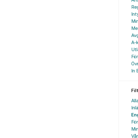
An
Reg
In
Min
Me
Avg
A-k
Ut
Fö
Övr
In 
Fil
All
Inl
En
Fö
Min
Vå