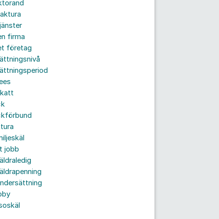
ktorand
aktura
jänster
n firma
t företag
ättningsnivå
ättningsperiod
ees
katt
ck
ckförbund
tura
iljeskäl
t jobb
äldraledig
äldrapenning
ndersättning
bby
soskäl