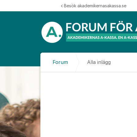
Hoppa till innehåll
Besök akademikernasakassa.se
Forum
Alla inlägg
Alla inlägg