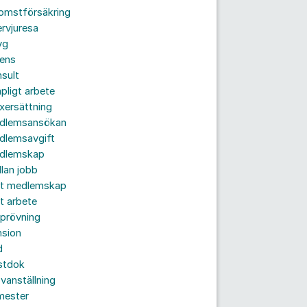
komstförsäkring
ervjuresa
yg
rens
sult
pligt arbete
xersättning
dlemsansökan
dlemsavgift
dlemskap
lan jobb
tt medlemskap
t arbete
prövning
nsion
d
stdok
vanställning
mester