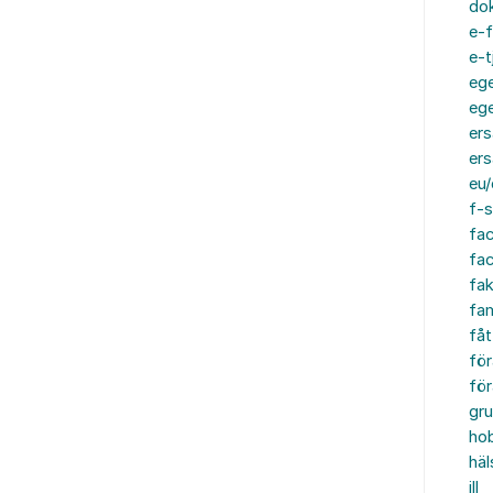
do
e-f
e-t
ege
ege
ers
ers
eu/
f-s
fa
fa
fak
fam
fåt
för
för
gru
ho
häl
ill