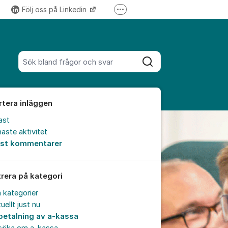
Följ oss på Linkedin
Fler supportlänkar
Följ oss på Instagram
Sök bland alla inlägg
Sök
rtera inläggen
ast
aste aktivitet
est kommentarer
trera på kategori
a kategorier
uellt just nu
betalning av a-kassa