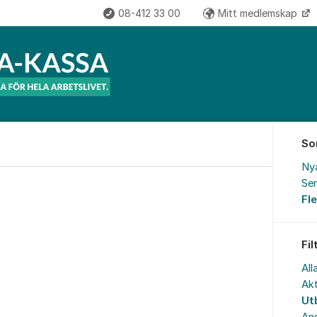
08-412 33 00
Mitt medlemskap
So
Ny
Sen
Fl
Fil
All
Akt
Ut