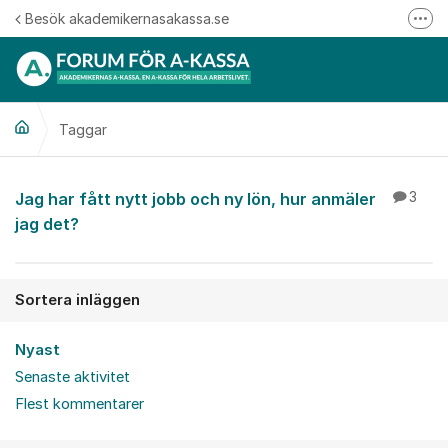
Hoppa till innehåll
Besök akademikernasakassa.se
Fler
08-412 33 00
Mitt medlemskap
Taggar
Följ oss på Linkedin
Följ oss på Instagram
Jag har fått nytt jobb och ny lön, hur anmäler
3
jag det?
Sortera inläggen
Nyast
Senaste aktivitet
Flest kommentarer