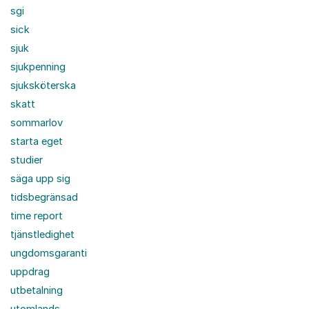
sgi
sick
sjuk
sjukpenning
sjuksköterska
skatt
sommarlov
starta eget
studier
säga upp sig
tidsbegränsad
time report
tjänstledighet
ungdomsgaranti
uppdrag
utbetalning
utomlands