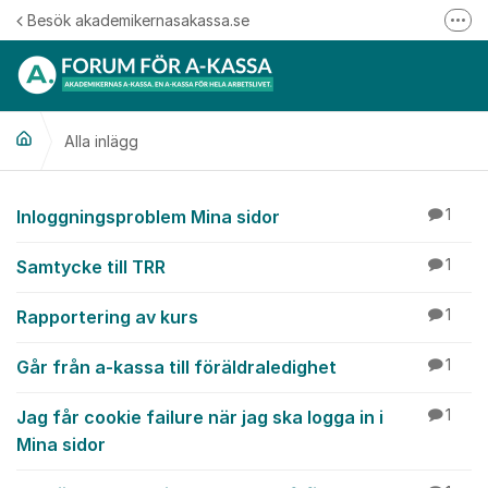
Hoppa till innehåll
Besök akademikernasakassa.se
Fler
08-412 33 00
Mitt medlemskap
Alla inlägg
Följ oss på Linkedin
Följ oss på Instagram
Alla inlägg
Inloggningsproblem Mina sidor
1
Samtycke till TRR
1
Rapportering av kurs
1
Går från a-kassa till föräldraledighet
1
Jag får cookie failure när jag ska logga in i
1
Mina sidor