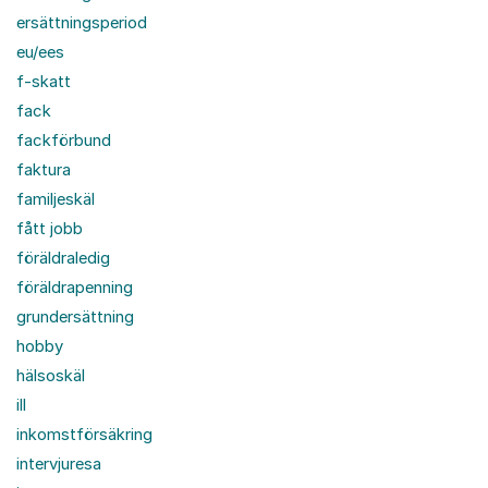
ersättningsperiod
eu/ees
f-skatt
fack
fackförbund
faktura
familjeskäl
fått jobb
föräldraledig
föräldrapenning
grundersättning
hobby
hälsoskäl
ill
inkomstförsäkring
intervjuresa