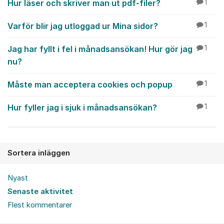
Hur läser och skriver man ut pdf-filer?
1
Varför blir jag utloggad ur Mina sidor?
1
Jag har fyllt i fel i månadsansökan! Hur gör jag
1
nu?
Måste man acceptera cookies och popup
1
Hur fyller jag i sjuk i månadsansökan?
1
Sortera inläggen
Nyast
Senaste aktivitet
Flest kommentarer