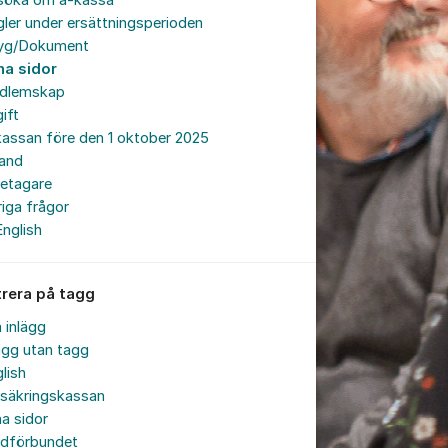
söka om a-kassa
ler under ersättningsperioden
tyg/Dokument
na sidor
dlemskap
ift
assan före den 1 oktober 2025
land
retagare
iga frågor
English
trera på tagg
a inlägg
ägg utan tagg
lish
rsäkringskassan
a sidor
rdförbundet