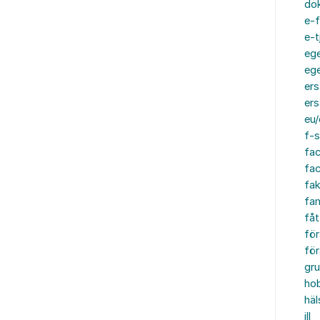
do
e-f
e-t
ege
ege
ers
ers
eu/
f-s
fa
fa
fak
fam
fåt
för
för
gru
ho
häl
ill