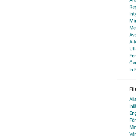
An
Reg
In
Mi
Me
Avg
A-k
Ut
Fö
Övr
In 
Fil
All
Inl
Eng
Fö
Min
Vå