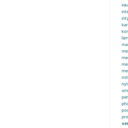
in
int
int
ka
kon
läm
ma
me
me
me
mel
mi
nyt
om
pe
ph
po
pro
se