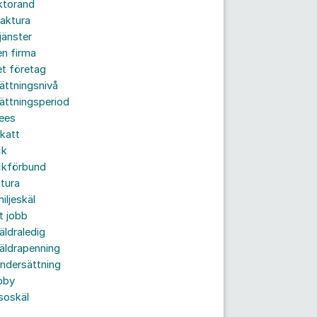
ktorand
aktura
jänster
n firma
t företag
ättningsnivå
ättningsperiod
ees
katt
ck
ckförbund
tura
iljeskäl
t jobb
äldraledig
äldrapenning
ndersättning
bby
soskäl