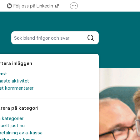
Följ oss på Linkedin
Fler supportlänkar
Följ oss på Instagram
Sök bland alla inlägg
Sök
rtera inläggen
ast
aste aktivitet
est kommentarer
trera på kategori
a kategorier
uellt just nu
etalning av a-kassa