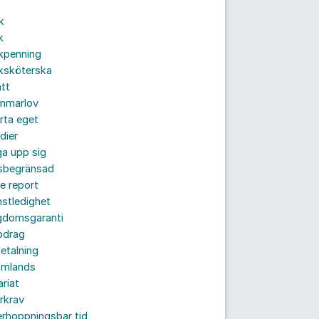
k
k
kpenning
ksköterska
tt
mmarlov
rta eget
dier
a upp sig
dsbegränsad
e report
nstledighet
gdomsgaranti
pdrag
etalning
omlands
ariat
rkrav
rhoppningsbar tid