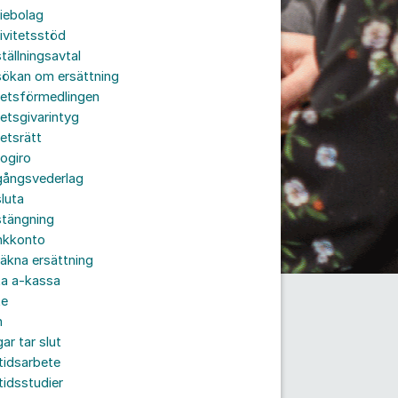
iebolag
ivitetsstöd
tällningsavtal
sökan om ersättning
betsförmedlingen
etsgivarintyg
etsrätt
ogiro
gångsvederlag
luta
stängning
nkkonto
äkna ersättning
ta a-kassa
te
n
ar tar slut
tidsarbete
tidsstudier