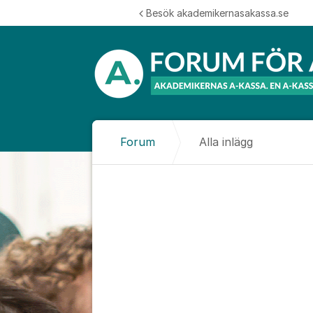
Hoppa till innehåll
Besök akademikernasakassa.se
Forum
Alla inlägg
Alla inlägg