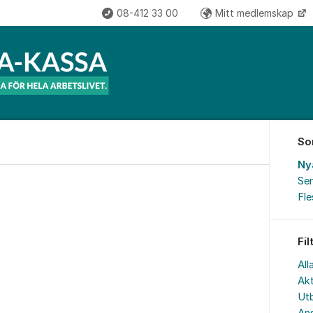
08-412 33 00
Mitt medlemskap
So
Ny
Sen
Fl
Fil
All
Akt
Utb