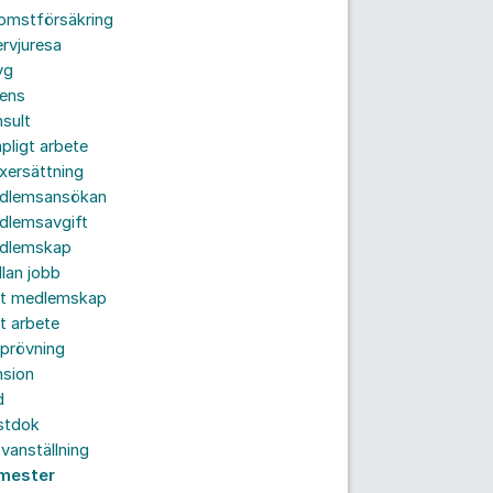
komstförsäkring
ervjuresa
yg
rens
sult
pligt arbete
xersättning
dlemsansökan
dlemsavgift
dlemskap
lan jobb
tt medlemskap
t arbete
prövning
nsion
d
stdok
vanställning
mester