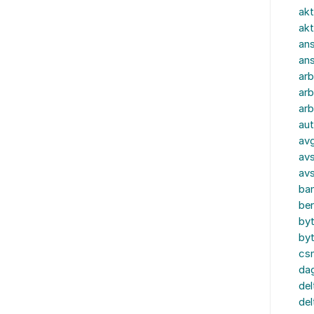
akt
akt
ans
an
ar
arb
arb
aut
av
avs
av
ba
ber
by
by
cs
dag
del
del