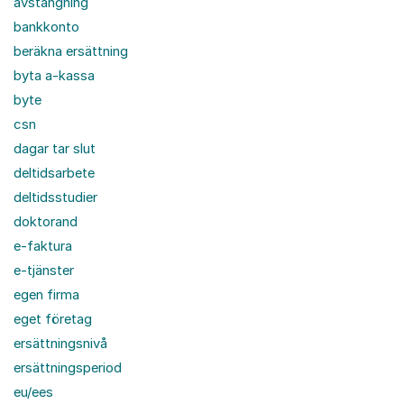
avstängning
bankkonto
beräkna ersättning
byta a-kassa
byte
csn
dagar tar slut
deltidsarbete
deltidsstudier
doktorand
e-faktura
e-tjänster
egen firma
eget företag
ersättningsnivå
ersättningsperiod
eu/ees