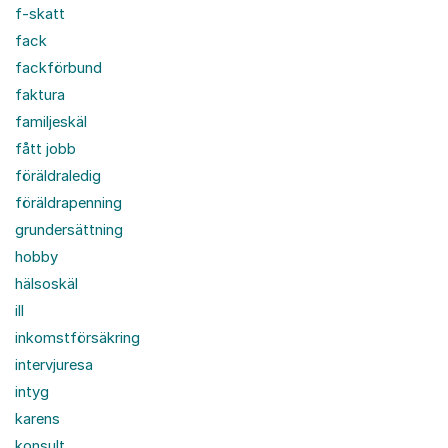
f-skatt
fack
fackförbund
faktura
familjeskäl
fått jobb
föräldraledig
föräldrapenning
grundersättning
hobby
hälsoskäl
ill
inkomstförsäkring
intervjuresa
intyg
karens
konsult