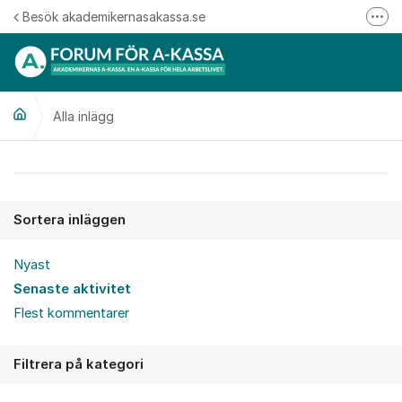
Hoppa till innehåll
Besök akademikernasakassa.se
Fler
08-412 33 00
Mitt medlemskap
Alla inlägg
Följ oss på Linkedin
Följ oss på Instagram
Alla inlägg
Sortera inläggen
Nyast
Senaste aktivitet
Flest kommentarer
Filtrera på kategori