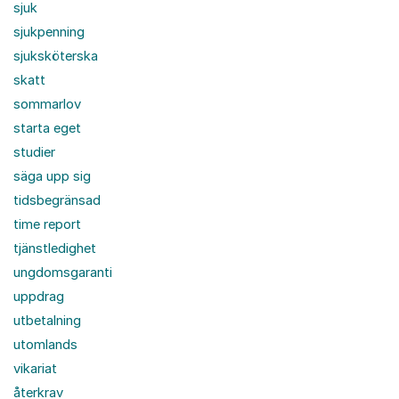
sjuk
sjukpenning
sjuksköterska
skatt
sommarlov
starta eget
studier
säga upp sig
tidsbegränsad
time report
tjänstledighet
ungdomsgaranti
uppdrag
utbetalning
utomlands
vikariat
återkrav