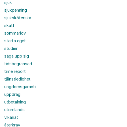
sjuk
sjukpenning
sjuksköterska
skatt
sommarlov
starta eget
studier
säga upp sig
tidsbegränsad
time report
tjänstledighet
ungdomsgaranti
uppdrag
utbetalning
utomlands
vikariat
återkrav