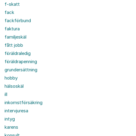
f-skatt
fack
fackförbund
faktura
familjeskäl
fått jobb
föräldraledig
föräldrapenning
grundersättning
hobby
hälsoskäl
ill
inkomstförsäkring
intervjuresa
intyg
karens
konsult