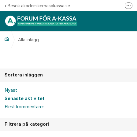
Hoppa till innehåll
Besök akademikernasakassa.se
Fler
08-412 33 00
Mitt medlemskap
Alla inlägg
Följ oss på Linkedin
Följ oss på Instagram
Alla inlägg
Sortera inläggen
Nyast
Senaste aktivitet
Flest kommentarer
Filtrera på kategori