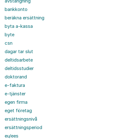
avstängning
bankkonto
beräkna ersättning
byta a-kassa
byte
csn
dagar tar slut
deltidsarbete
deltidsstudier
doktorand
e-faktura
e-tjänster
egen firma
eget företag
ersättningsnivå
ersättningsperiod
eu/ees