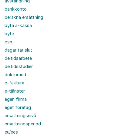
avstängning
bankkonto
beräkna ersättning
byta a-kassa
byte
csn
dagar tar slut
deltidsarbete
deltidsstudier
doktorand
e-faktura
e-tjänster
egen firma
eget företag
ersättningsnivå
ersättningsperiod
eu/ees