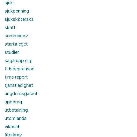
sjuk
sjukpenning
sjuksköterska
skatt
sommarlov
starta eget
studier
säga upp sig
tidsbegränsad
time report
tjänstledighet
ungdomsgaranti
uppdrag
utbetalning
utomlands
vikariat
återkrav