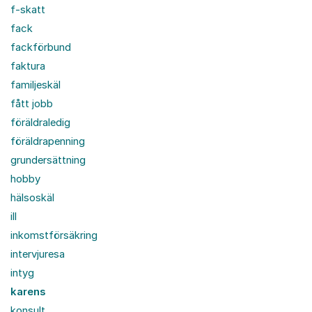
f-skatt
fack
fackförbund
faktura
familjeskäl
fått jobb
föräldraledig
föräldrapenning
grundersättning
hobby
hälsoskäl
ill
inkomstförsäkring
intervjuresa
intyg
karens
konsult