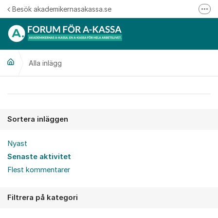
Hoppa till innehåll
Besök akademikernasakassa.se
Fler
08-412 33 00
Mitt medlemskap
Alla inlägg
Följ oss på Linkedin
Följ oss på Instagram
Alla inlägg
Sortera inläggen
Nyast
Senaste aktivitet
Flest kommentarer
Filtrera på kategori