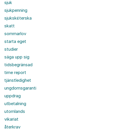
sjuk
sjukpenning
sjuksköterska
skatt
sommarlov
starta eget
studier
säga upp sig
tidsbegränsad
time report
tjänstledighet
ungdomsgaranti
uppdrag
utbetalning
utomlands
vikariat
återkrav