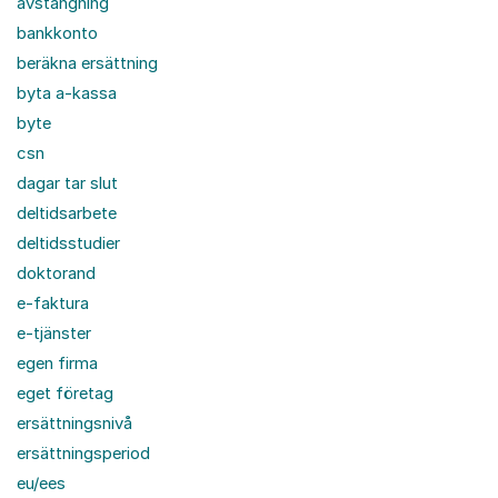
avstängning
bankkonto
beräkna ersättning
byta a-kassa
byte
csn
dagar tar slut
deltidsarbete
deltidsstudier
doktorand
e-faktura
e-tjänster
egen firma
eget företag
ersättningsnivå
ersättningsperiod
eu/ees