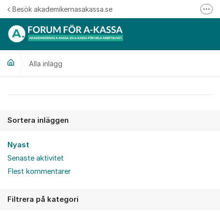
Hoppa till innehåll
Besök akademikernasakassa.se
Fler
08-412 33 00
Mitt medlemskap
Alla inlägg
Följ oss på Linkedin
Följ oss på Instagram
Alla inlägg
Sortera inläggen
Nyast
Senaste aktivitet
Flest kommentarer
Filtrera på kategori