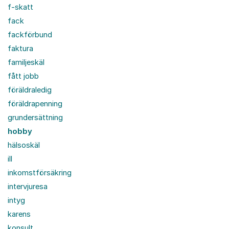
f-skatt
fack
fackförbund
faktura
familjeskäl
fått jobb
föräldraledig
föräldrapenning
grundersättning
hobby
hälsoskäl
ill
inkomstförsäkring
intervjuresa
intyg
karens
konsult