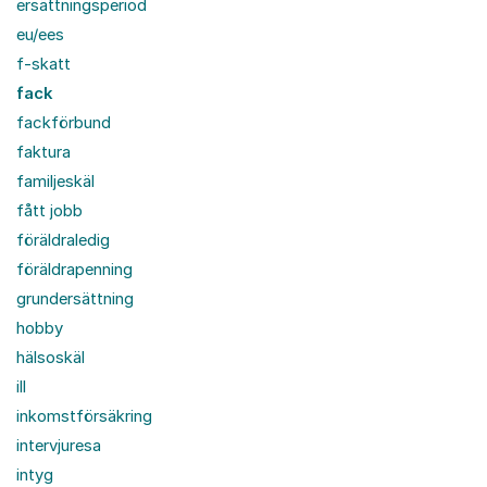
ersättningsperiod
eu/ees
f-skatt
fack
fackförbund
faktura
familjeskäl
fått jobb
föräldraledig
föräldrapenning
grundersättning
hobby
hälsoskäl
ill
inkomstförsäkring
intervjuresa
intyg