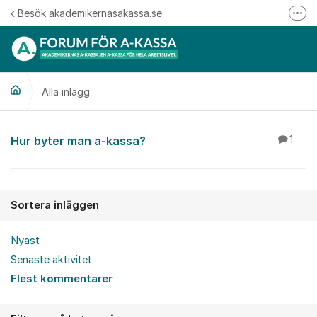
Hoppa till innehåll
Besök akademikernasakassa.se
Fler
08-412 33 00
Mitt medlemskap
Alla inlägg
Följ oss på Linkedin
Följ oss på Instagram
Alla inlägg
Hur byter man a-kassa?
1
Sortera inläggen
Nyast
Senaste aktivitet
Flest kommentarer