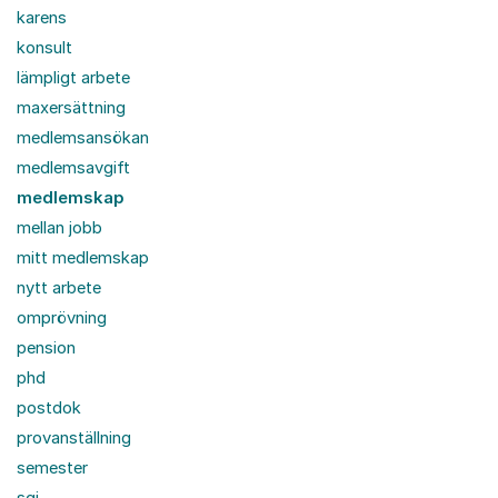
karens
konsult
lämpligt arbete
maxersättning
medlemsansökan
medlemsavgift
medlemskap
mellan jobb
mitt medlemskap
nytt arbete
omprövning
pension
phd
postdok
provanställning
semester
sgi