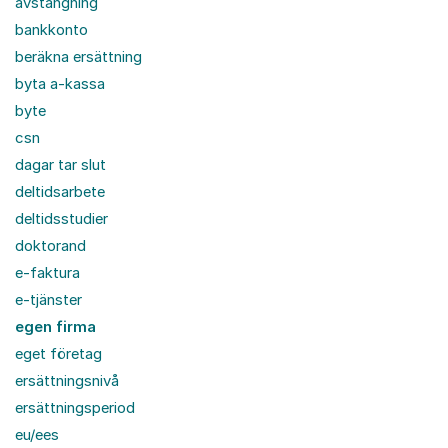
avstängning
bankkonto
beräkna ersättning
byta a-kassa
byte
csn
dagar tar slut
deltidsarbete
deltidsstudier
doktorand
e-faktura
e-tjänster
egen firma
eget företag
ersättningsnivå
ersättningsperiod
eu/ees