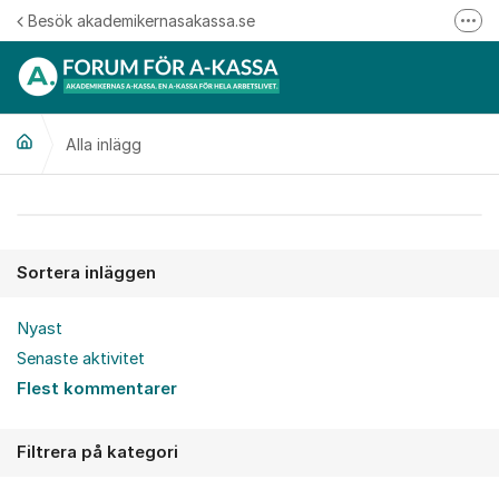
Hoppa till innehåll
Besök akademikernasakassa.se
Fler
08-412 33 00
Mitt medlemskap
Alla inlägg
Följ oss på Linkedin
Följ oss på Instagram
Alla inlägg
Sortera inläggen
Nyast
Senaste aktivitet
Flest kommentarer
Filtrera på kategori