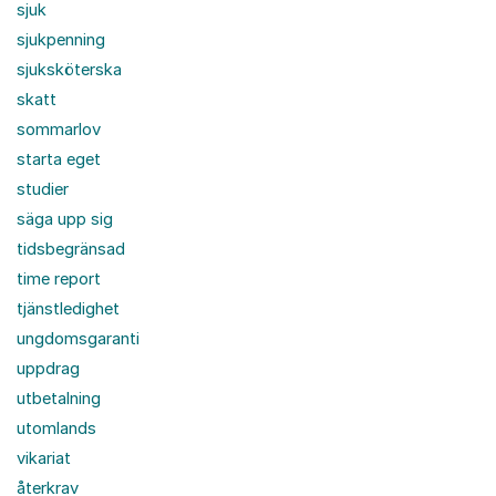
sjuk
sjukpenning
sjuksköterska
skatt
sommarlov
starta eget
studier
säga upp sig
tidsbegränsad
time report
tjänstledighet
ungdomsgaranti
uppdrag
utbetalning
utomlands
vikariat
återkrav