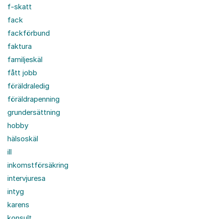
f-skatt
fack
fackförbund
faktura
familjeskäl
fått jobb
föräldraledig
föräldrapenning
grundersättning
hobby
hälsoskäl
ill
inkomstförsäkring
intervjuresa
intyg
karens
konsult