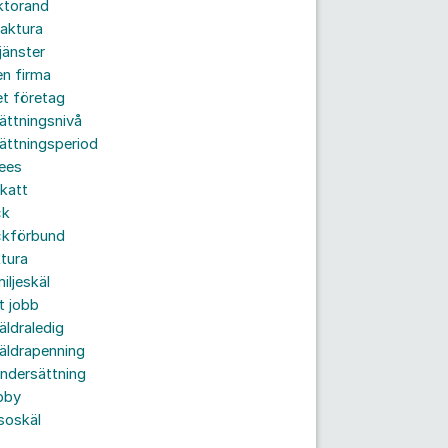
ktorand
aktura
jänster
n firma
t företag
ättningsnivå
ättningsperiod
ees
katt
ck
ckförbund
tura
iljeskäl
t jobb
äldraledig
äldrapenning
ndersättning
bby
soskäl