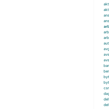
akt
akt
ans
an
ar
arb
arb
aut
av
avs
av
ba
ber
by
by
cs
dag
del
del