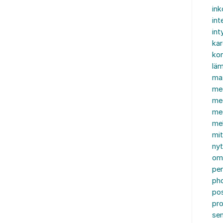
in
int
int
ka
kon
läm
ma
me
me
me
mel
mi
nyt
om
pe
ph
po
pro
se