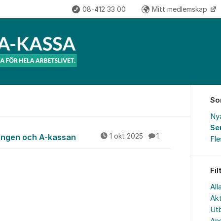
08-412 33 00
Mitt medlemskap
So
Ny
Se
ingen och A-kassan
1 okt 2025
1
Fl
Fil
All
Akt
Utb