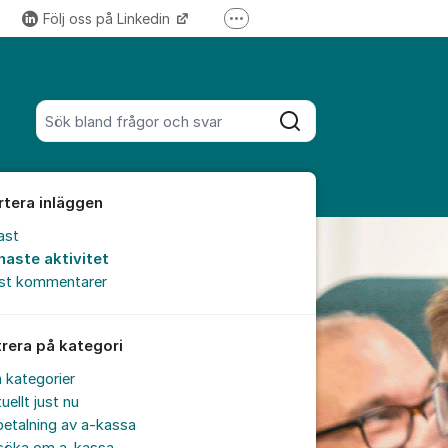
Följ oss på Linkedin
Fler supportlänkar
Följ oss på Instagram
Sök bland alla inlägg
Sök
rtera inläggen
ast
naste aktivitet
est kommentarer
trera på kategori
a kategorier
uellt just nu
etalning av a-kassa