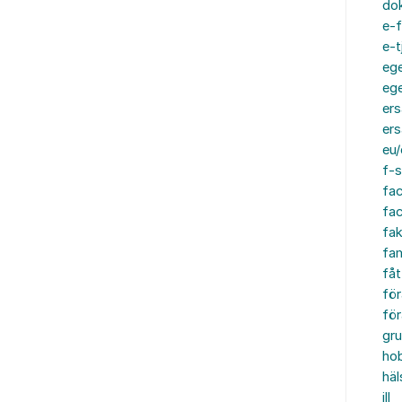
do
e-f
e-t
ege
ege
ers
ers
eu/
f-s
fa
fa
fak
fam
fåt
för
för
gru
ho
häl
ill