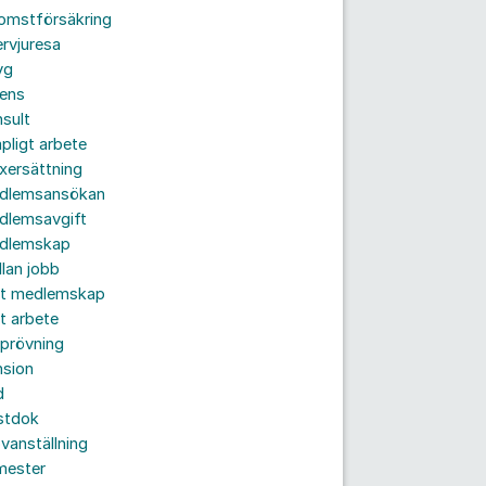
komstförsäkring
ervjuresa
yg
rens
sult
pligt arbete
xersättning
dlemsansökan
dlemsavgift
dlemskap
lan jobb
tt medlemskap
t arbete
prövning
nsion
d
stdok
vanställning
mester