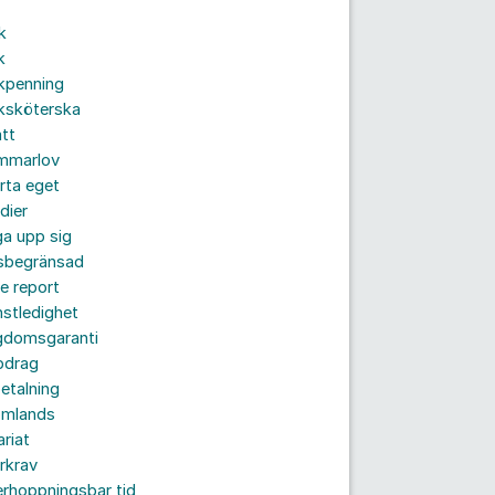
k
k
kpenning
ksköterska
tt
mmarlov
rta eget
dier
a upp sig
dsbegränsad
e report
nstledighet
gdomsgaranti
pdrag
etalning
omlands
ariat
rkrav
rhoppningsbar tid