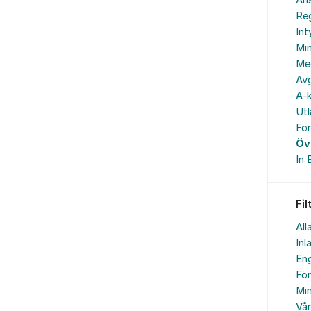
An
Reg
In
Min
Me
Avg
A-k
Ut
Fö
Öv
In 
Fil
All
Inl
Eng
Fö
Min
Vå