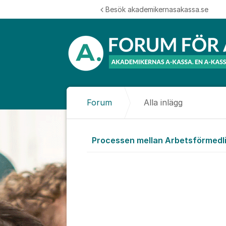
Hoppa till innehåll
Besök akademikernasakassa.se
Forum
Alla inlägg
Alla inlägg
Processen mellan Arbetsförmedl