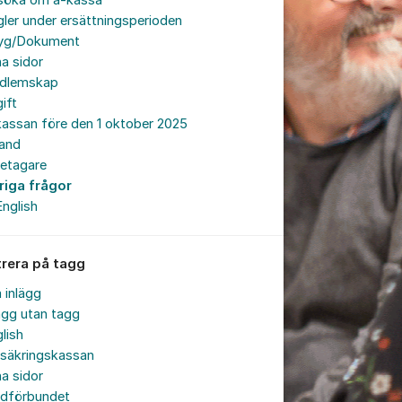
söka om a-kassa
ler under ersättningsperioden
tyg/Dokument
a sidor
dlemskap
ift
assan före den 1 oktober 2025
land
retagare
riga frågor
English
trera på tagg
a inlägg
ägg utan tagg
lish
rsäkringskassan
a sidor
rdförbundet