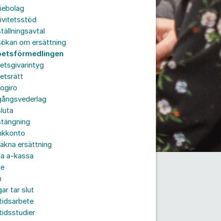
iebolag
ivitetsstöd
tällningsavtal
sökan om ersättning
betsförmedlingen
etsgivarintyg
etsrätt
ogiro
gångsvederlag
luta
stängning
nkkonto
äkna ersättning
ta a-kassa
te
n
ar tar slut
tidsarbete
tidsstudier