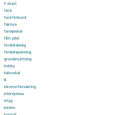
f-skatt
fack
fackförbund
faktura
familjeskäl
fått jobb
föräldraledig
föräldrapenning
grundersättning
hobby
hälsoskäl
ill
inkomstförsäkring
intervjuresa
intyg
karens
konsult