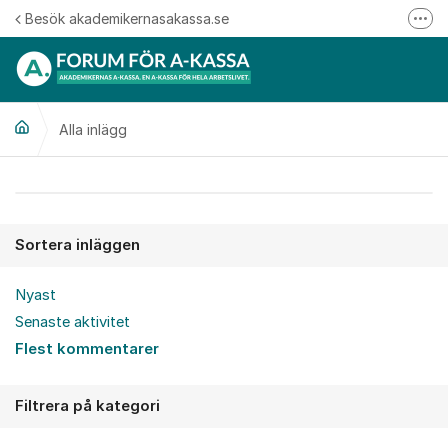
Hoppa till innehåll
Besök akademikernasakassa.se
Fler
08-412 33 00
Mitt medlemskap
Alla inlägg
Följ oss på Linkedin
Följ oss på Instagram
Alla inlägg
Sortera inläggen
Nyast
Senaste aktivitet
Flest kommentarer
Filtrera på kategori