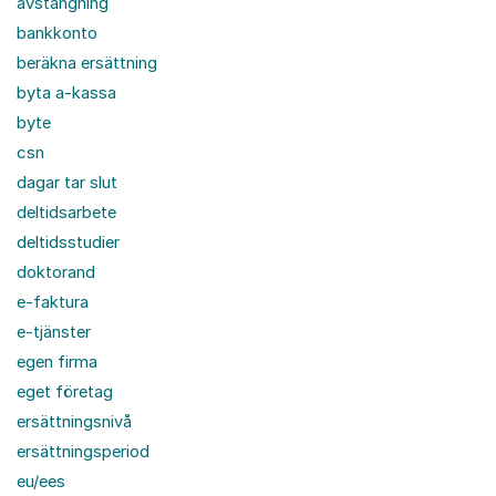
avstängning
bankkonto
beräkna ersättning
byta a-kassa
byte
csn
dagar tar slut
deltidsarbete
deltidsstudier
doktorand
e-faktura
e-tjänster
egen firma
eget företag
ersättningsnivå
ersättningsperiod
eu/ees