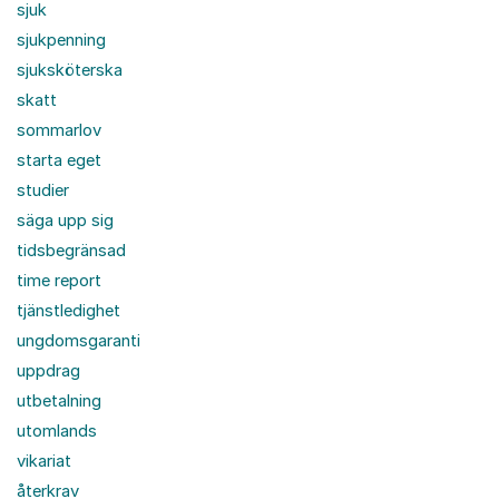
sjuk
sjukpenning
sjuksköterska
skatt
sommarlov
starta eget
studier
säga upp sig
tidsbegränsad
time report
tjänstledighet
ungdomsgaranti
uppdrag
utbetalning
utomlands
vikariat
återkrav