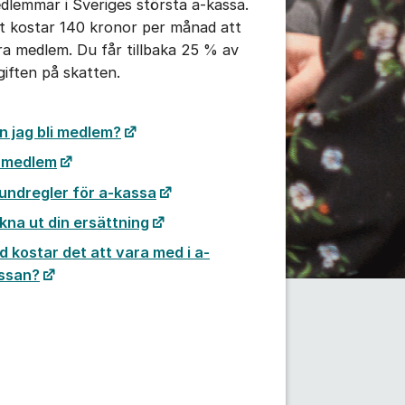
dlemmar i Sveriges största a-kassa.
t kostar 140 kronor per månad att
ra medlem. Du får tillbaka 25 % av
giften på skatten.
n jag bli medlem?
i medlem
undregler för a-kassa
kna ut din ersättning
d kostar det att vara med i a-
ssan?