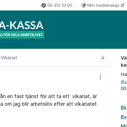
08-412 33 00
Mitt medlemskap
Om for
Vikariat
Vä
Till senas
ka
Ha
Visa/dölj inst
du
00
 en fast tjänst för att ta ett vikariat, är
sa om jag blir arbetslös efter att vikariatet
Bl
By
Mi