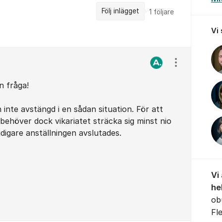
Följ inlägget
1
följare
Vi
Visa/dölj ins
n fråga!
n inte avstängd i en sådan situation. För att
behöver dock vikariatet sträcka sig minst nio
idigare anställningen avslutades.
Vi
he
ob
Fl