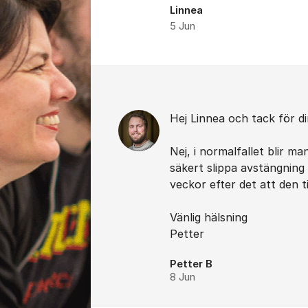
Linnea
5 Jun
Kommentarer
Hej Linnea och tack för di
Nej, i normalfallet blir ma
säkert slippa avstängning 
veckor efter det att den t
Vänlig hälsning
Petter
Petter B
8 Jun