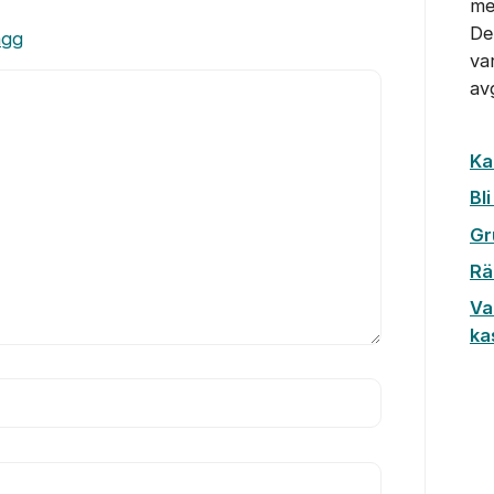
me
De
ägg
va
av
Ka
Bl
Gr
Rä
Va
ka