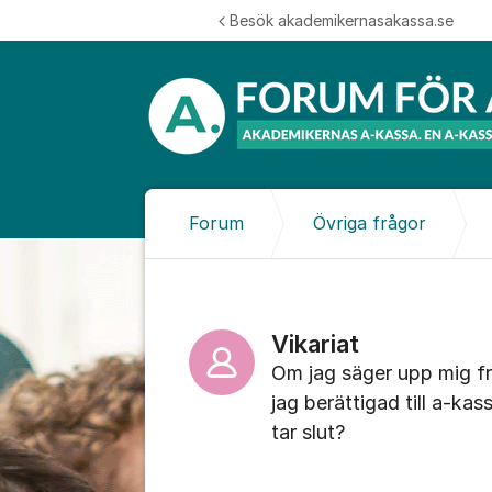
Hoppa till innehåll
Besök akademikernasakassa.se
Forum
Övriga frågor
Vikariat
Om jag säger upp mig från
jag berättigad till a-kas
tar slut?