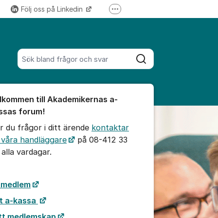
Följ oss på Linkedin
Fler supportlänkar
Följ oss på Instagram
Sök bland alla inlägg
Sök
umet
lkommen till Akademikernas a-
te kommentaren
ssas forum!
r du frågor i ditt ärende
kontaktar
ällningar för inlägg/kommentar
 våra handläggare
på 08-412 33
 alla vardagar.
i medlem
t a-kassa
tt medlemskap