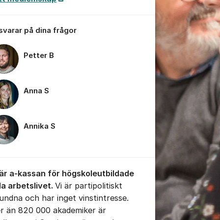
 svarar på dina frågor
Petter B
tällningar för inlägg/kommentar
Anna S
Annika S
 är a-kassan för högskoleutbildade
la arbetslivet.
Vi är partipolitiskt
undna och har inget vinstintresse.
er än 820 000 akademiker är