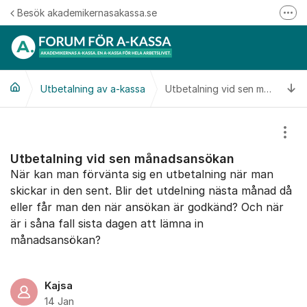
Hoppa till innehåll
Besök akademikernasakassa.se
Fler
08-412 33 00
Mitt medlemskap
Ti
Utbetalning av a-kassa
Följ oss på Linkedin
Utbetalning vid sen månadsansökan
Följ oss på Instagram
Visa
Utbetalning vid sen månadsansökan
När kan man förvänta sig en utbetalning när man
skickar in den sent. Blir det utdelning nästa månad då
eller får man den när ansökan är godkänd? Och när
är i såna fall sista dagen att lämna in
månadsansökan?
Kajsa
14 Jan