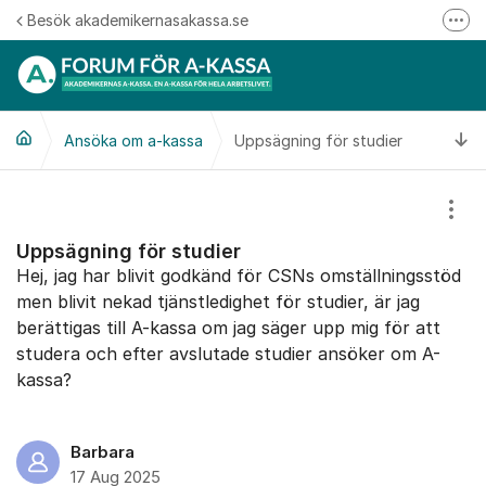
Hoppa till innehåll
Besök akademikernasakassa.se
Fler
08-412 33 00
Mitt medlemskap
Ti
Ansöka om a-kassa
Uppsägning för studier
Följ oss på Linkedin
Följ oss på Instagram
Visa
Uppsägning för studier
Hej, jag har blivit godkänd för CSNs omställningsstöd
men blivit nekad tjänstledighet för studier, är jag
berättigas till A-kassa om jag säger upp mig för att
studera och efter avslutade studier ansöker om A-
kassa?
Barbara
17 Aug 2025