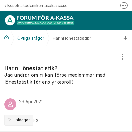
Hoppa till innehåll
Besök akademikernasakassa.se
Fler
08-412 33 00
Mitt medlemskap
Ti
Övriga frågor
Har ni lönestatistik?
Följ oss på Linkedin
Följ oss på Instagram
Visa
Har ni lönestatistik?
Jag undrar om ni kan förse medlemmar med
lönestatistik för ens yrkesroll?
23 Apr 2021
Följ inlägget
2