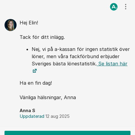
Kommentarer
Visa
Hej Elin!
Tack för ditt inlägg.
Nej, vi på a-kassan för ingen statistik över
löner, men våra fackförbund erbjuder
Sveriges bästa lönestatistik.
Se listan här
Ha en fin dag!
Vänliga hälsningar, Anna
Anna S
Uppdaterad
12 aug 2025