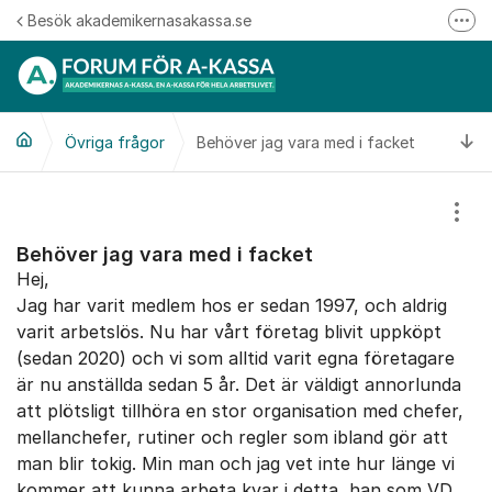
Hoppa till innehåll
Besök akademikernasakassa.se
Fler
08-412 33 00
Mitt medlemskap
Ti
Övriga frågor
Behöver jag vara med i facket
Följ oss på Linkedin
Följ oss på Instagram
Visa
Behöver jag vara med i facket
Hej,
Jag har varit medlem hos er sedan 1997, och aldrig
varit arbetslös. Nu har vårt företag blivit uppköpt
(sedan 2020) och vi som alltid varit egna företagare
är nu anställda sedan 5 år. Det är väldigt annorlunda
att plötsligt tillhöra en stor organisation med chefer,
mellanchefer, rutiner och regler som ibland gör att
man blir tokig. Min man och jag vet inte hur länge vi
kommer att kunna arbeta kvar i detta, han som VD