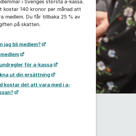
dlemmar i Sveriges största a-kassa.
t kostar 140 kronor per månad att
ra medlem. Du får tillbaka 25 % av
giften på skatten.
n jag bli medlem?
i medlem
undregler för a-kassa
kna ut din ersättning
d kostar det att vara med i a-
ssan?