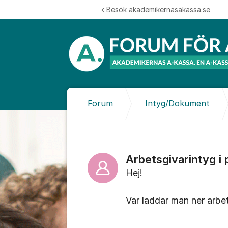
Hoppa till innehåll
Besök akademikernasakassa.se
Forum
Intyg/Dokument
Arbetsgivarintyg i
Hej!
Var laddar man ner arbe