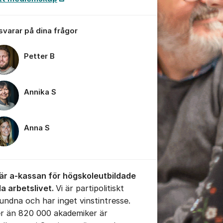
 svarar på dina frågor
Petter B
tällningar för inlägg/kommentar
Annika S
Anna S
 är a-kassan för högskoleutbildade
la arbetslivet.
Vi är partipolitiskt
undna och har inget vinstintresse.
er än 820 000 akademiker är