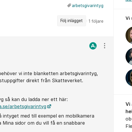
arbetsgivarintyg
Vi
Följ inlägget
1
följare
Visa/dölj ins
ehöver vi inte blanketten arbetsgivarintyg,
tuppgifter direkt från Skatteverket.
yg så kan du ladda ner ett här:
Vi
.se/arbetsgivarintyg
he
å intyget med till exempel en mobilkamera
ob
a Mina sidor om du vill få en snabbare
Fl