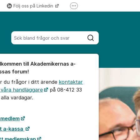
Följ oss på Linkedin
Fler supportlänkar
Följ oss på Instagram
Sök bland alla inlägg
Sök
umet
lkommen till Akademikernas a-
te kommentaren
ssas forum!
r du frågor i ditt ärende
kontaktar
ällningar för inlägg/kommentar
 våra handläggare
på 08-412 33
 alla vardagar.
i medlem
t a-kassa
tt medlemskap