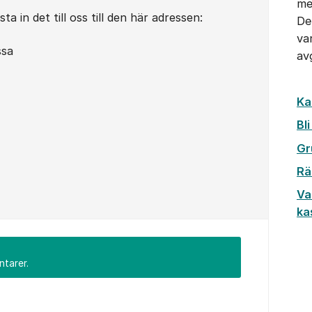
me
a in det till oss till den här adressen:
De
va
ssa
av
Ka
Bl
Gr
Rä
Va
ka
ntarer.