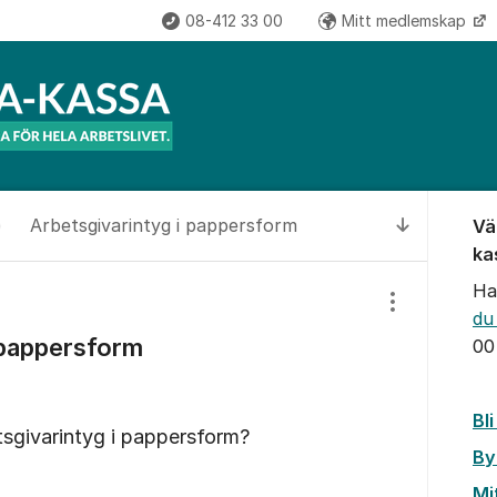
08-412 33 00
Mitt medlemskap
Om for
Arbetsgivarintyg i pappersform
Vä
Till senas
ka
Ha
Visa/dölj inst
du
 pappersform
00
Bl
tsgivarintyg i pappersform?
By
Mi