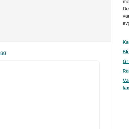
me
De
va
av
Ka
Bl
ägg
Gr
Rä
Va
ka