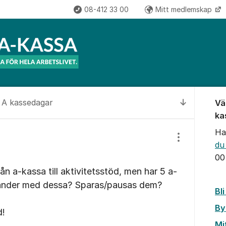
08-412 33 00
Mitt medlemskap
Om for
A kassedagar
Vä
Till senas
ka
Ha
Visa/dölj inst
du
00
ån a-kassa till aktivitetsstöd, men har 5 a-
händer med dessa? Sparas/pausas dem?
Bl
By
d!
Mi