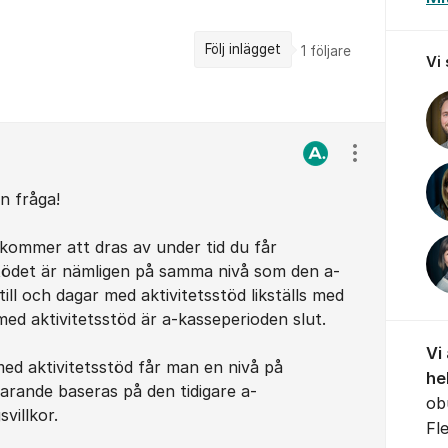
Följ inlägget
1
följare
Vi
Visa/dölj ins
n fråga!
 kommer att dras av under tid du får
sstödet är nämligen på samma nivå som den a-
ill och dagar med aktivitetsstöd likställs med
med aktivitetsstöd är a-kasseperioden slut.
Vi
ed aktivitetsstöd får man en nivå på
he
farande baseras på den tidigare a-
ob
villkor.
Fl