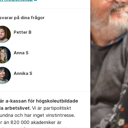
 svarar på dina frågor
Petter B
tällningar för inlägg/kommentar
Anna S
Annika S
 är a-kassan för högskoleutbildade
la arbetslivet.
Vi är partipolitiskt
undna och har inget vinstintresse.
er än 820 000 akademiker är