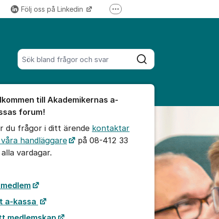
Följ oss på Linkedin
Fler supportlänkar
Följ oss på Instagram
Sök bland alla inlägg
Sök
umet
lkommen till Akademikernas a-
te kommentaren
ssas forum!
r du frågor i ditt ärende
kontaktar
ällningar för inlägg/kommentar
 våra handläggare
på 08-412 33
 alla vardagar.
i medlem
t a-kassa
tt medlemskap