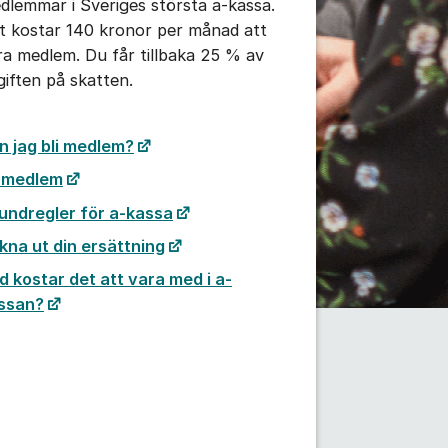
dlemmar i Sveriges största a-kassa.
t kostar 140 kronor per månad att
ra medlem. Du får tillbaka 25 % av
giften på skatten.
n jag bli medlem?
i medlem
undregler för a-kassa
kna ut din ersättning
d kostar det att vara med i a-
ssan?