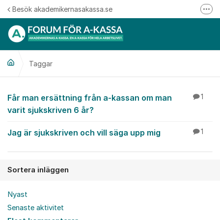
Hoppa till innehåll
Besök akademikernasakassa.se
Fler
08-412 33 00
Mitt medlemskap
Taggar
Följ oss på Linkedin
Följ oss på Instagram
Får man ersättning från a-kassan om man
1
varit sjukskriven 6 år?
Jag är sjukskriven och vill säga upp mig
1
Sortera inläggen
Nyast
Senaste aktivitet