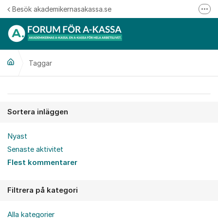
Hoppa till innehåll
Besök akademikernasakassa.se
Fler
08-412 33 00
Mitt medlemskap
Taggar
Följ oss på Linkedin
Följ oss på Instagram
Sortera inläggen
Nyast
Senaste aktivitet
Flest kommentarer
Filtrera på kategori
Alla kategorier