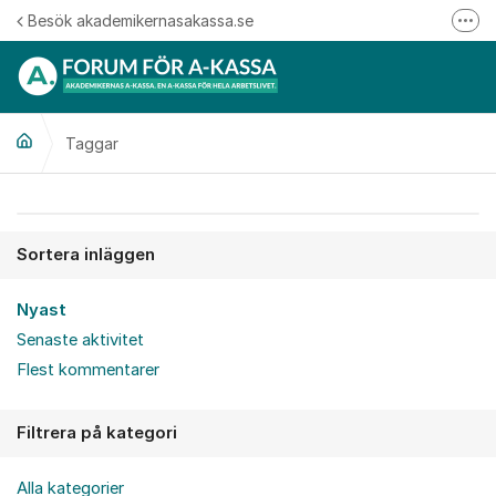
Hoppa till innehåll
Besök akademikernasakassa.se
Fler
08-412 33 00
Mitt medlemskap
Taggar
Följ oss på Linkedin
Följ oss på Instagram
Sortera inläggen
Nyast
Senaste aktivitet
Flest kommentarer
Filtrera på kategori
Alla kategorier