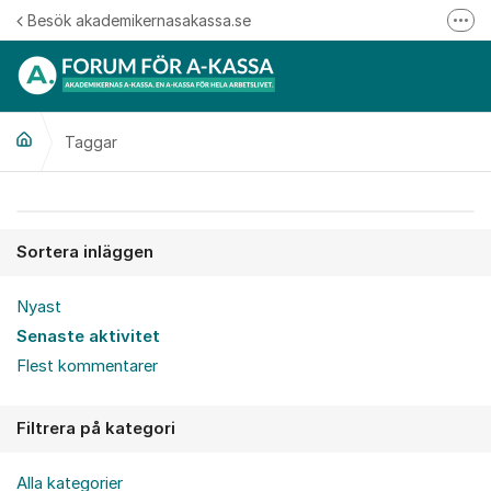
Hoppa till innehåll
Besök akademikernasakassa.se
Fler
08-412 33 00
Mitt medlemskap
Taggar
Följ oss på Linkedin
Följ oss på Instagram
Sortera inläggen
Nyast
Senaste aktivitet
Flest kommentarer
Filtrera på kategori
Alla kategorier